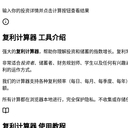
输入你的投资详情并点击计算按钮查看结果
复利计算器 工具介绍
强大的
复利计算器
，帮助你理解投资和储蓄的指数增长。复利
非常适合
投资者
、储蓄者、财务规划师、学生以及任何有兴趣
利的运作方式。
我们的计算器支持各种复利频率（每日、每月、每季度、每年
额。
所有计算都在浏览器本地进行，完全保护隐私。不收集或存储
复利计算器 使用教程