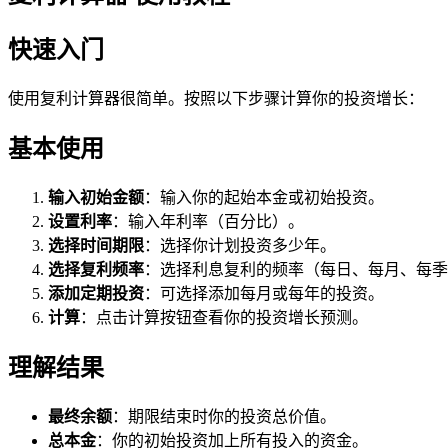
快速入门
使用复利计算器很简单。按照以下步骤计算你的投资增长：
基本使用
输入初始金额
：输入你的起始本金或初始投资。
设置利率
：输入年利率（百分比）。
选择时间期限
：选择你计划投资多少年。
选择复利频率
：选择利息复利的频率（每日、每月、每季
添加定期投资
：可选择添加每月或每年的投资。
计算
：点击计算按钮查看你的投资增长预测。
理解结果
最终余额
：期限结束时你的投资总价值。
总本金
：你的初始投资加上所有投入的资金。