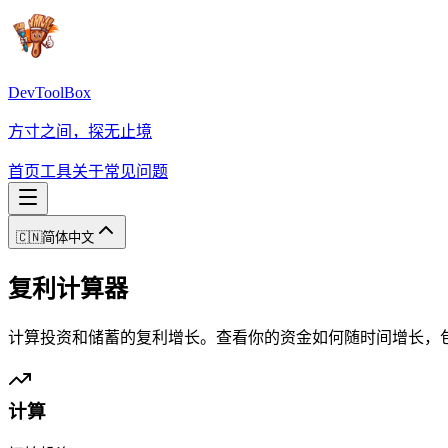
DevToolBox
方寸之间，探无止境
首页
工具
关于
常见问题
🇨🇳
简体中文
复利计算器
计算投资和储蓄的复利增长。查看你的资金如何随时间增长，
计算