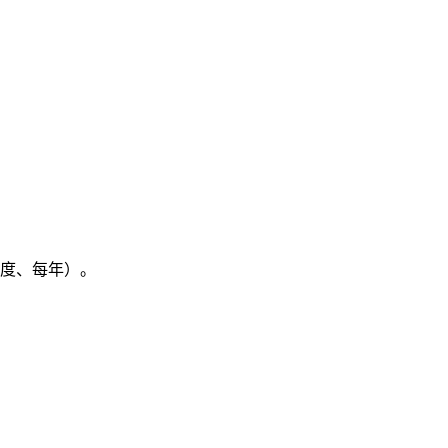
度、每年）。