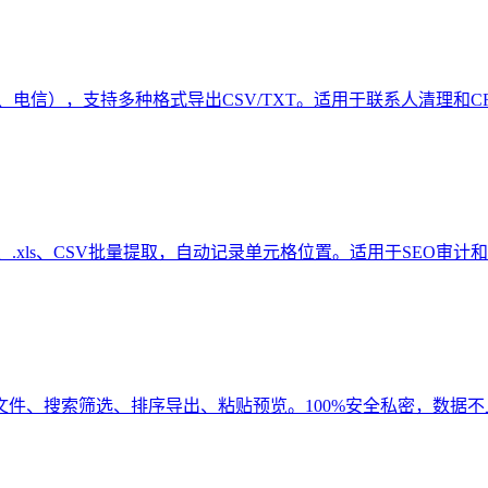
、电信），支持多种格式导出CSV/TXT。适用于联系人清理和C
sx、.xls、CSV批量提取，自动记录单元格位置。适用于SEO审计
文件、搜索筛选、排序导出、粘贴预览。100%安全私密，数据不上