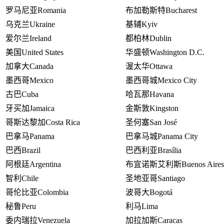
罗马尼亚
Romania
布加勒斯特
Bucharest
乌克兰
Ukraine
基辅
Kyiv
爱尔兰
Ireland
都柏林
Dublin
美国
United States
华盛顿
Washington D.C.
加拿大
Canada
渥太华
Ottawa
墨西哥
Mexico
墨西哥城
Mexico City
古巴
Cuba
哈瓦那
Havana
牙买加
Jamaica
金斯敦
Kingston
哥斯达黎加
Costa Rica
圣何塞
San José
巴拿马
Panama
巴拿马城
Panama City
巴西
Brazil
巴西利亚
Brasília
阿根廷
Argentina
布宜诺斯艾利斯
Buenos Aires
智利
Chile
圣地亚哥
Santiago
哥伦比亚
Colombia
波哥大
Bogotá
秘鲁
Peru
利马
Lima
委内瑞拉
Venezuela
加拉加斯
Caracas