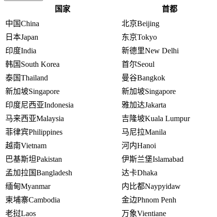
国家
首都
中国
China
北京
Beijing
日本
Japan
东京
Tokyo
印度
India
新德里
New Delhi
韩国
South Korea
首尔
Seoul
泰国
Thailand
曼谷
Bangkok
新加坡
Singapore
新加坡
Singapore
印度尼西亚
Indonesia
雅加达
Jakarta
马来西亚
Malaysia
吉隆坡
Kuala Lumpur
菲律宾
Philippines
马尼拉
Manila
越南
Vietnam
河内
Hanoi
巴基斯坦
Pakistan
伊斯兰堡
Islamabad
孟加拉国
Bangladesh
达卡
Dhaka
缅甸
Myanmar
内比都
Naypyidaw
柬埔寨
Cambodia
金边
Phnom Penh
老挝
Laos
万象
Vientiane