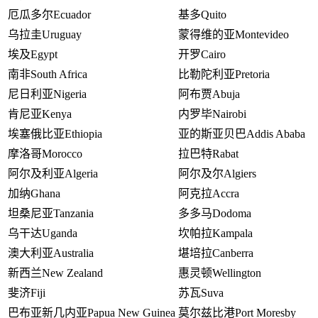
厄瓜多尔
Ecuador
基多
Quito
乌拉圭
Uruguay
蒙得维的亚
Montevideo
埃及
Egypt
开罗
Cairo
南非
South Africa
比勒陀利亚
Pretoria
尼日利亚
Nigeria
阿布贾
Abuja
肯尼亚
Kenya
内罗毕
Nairobi
埃塞俄比亚
Ethiopia
亚的斯亚贝巴
Addis Ababa
摩洛哥
Morocco
拉巴特
Rabat
阿尔及利亚
Algeria
阿尔及尔
Algiers
加纳
Ghana
阿克拉
Accra
坦桑尼亚
Tanzania
多多马
Dodoma
乌干达
Uganda
坎帕拉
Kampala
澳大利亚
Australia
堪培拉
Canberra
新西兰
New Zealand
惠灵顿
Wellington
斐济
Fiji
苏瓦
Suva
巴布亚新几内亚
Papua New Guinea
莫尔兹比港
Port Moresby