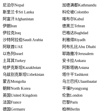
尼泊尔
Nepal
加德满都
Kathmandu
斯里兰卡
Sri Lanka
科伦坡
Colombo
阿富汗
Afghanistan
喀布尔
Kabul
伊朗
Iran
德黑兰
Tehran
伊拉克
Iraq
巴格达
Baghdad
沙特阿拉伯
Saudi Arabia
利雅得
Riyadh
阿联酋
UAE
阿布扎比
Abu Dhabi
以色列
Israel
耶路撒冷
Jerusalem
土耳其
Turkey
安卡拉
Ankara
哈萨克斯坦
Kazakhstan
阿斯塔纳
Astana
乌兹别克斯坦
Uzbekistan
塔什干
Tashkent
蒙古
Mongolia
乌兰巴托
Ulaanbaatar
朝鲜
North Korea
平壤
Pyongyang
英国
United Kingdom
伦敦
London
法国
France
巴黎
Paris
德国
Germany
柏林
Berlin