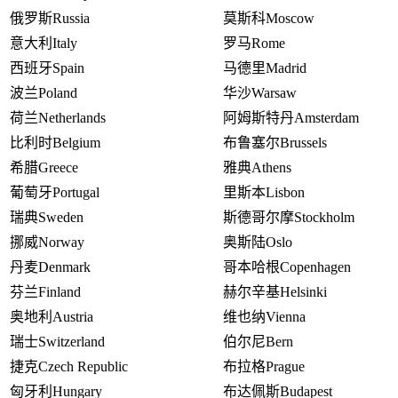
俄罗斯
Russia
莫斯科
Moscow
意大利
Italy
罗马
Rome
西班牙
Spain
马德里
Madrid
波兰
Poland
华沙
Warsaw
荷兰
Netherlands
阿姆斯特丹
Amsterdam
比利时
Belgium
布鲁塞尔
Brussels
希腊
Greece
雅典
Athens
葡萄牙
Portugal
里斯本
Lisbon
瑞典
Sweden
斯德哥尔摩
Stockholm
挪威
Norway
奥斯陆
Oslo
丹麦
Denmark
哥本哈根
Copenhagen
芬兰
Finland
赫尔辛基
Helsinki
奥地利
Austria
维也纳
Vienna
瑞士
Switzerland
伯尔尼
Bern
捷克
Czech Republic
布拉格
Prague
匈牙利
Hungary
布达佩斯
Budapest