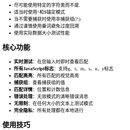
尽可能使用特定的字符类而不是.
适当时使用^和$锚定模式
当不需要捕获时使用非捕获组(?:)
通过谨慎使用量词避免过度回溯
使用实际数据大小测试性能
核心功能
实时测试
：在您输入时即时查看匹配
所有JavaScript标志
：支持g、i、m、s、u、y标志
匹配高亮
：所有匹配的视觉高亮
捕获组
：查看捕获组的值
匹配详情
：位置和计数信息
错误处理
：无效模式的清晰错误消息
无限制
：在任何大小的文本上测试模式
完全隐私
：所有处理都在本地进行
使用技巧