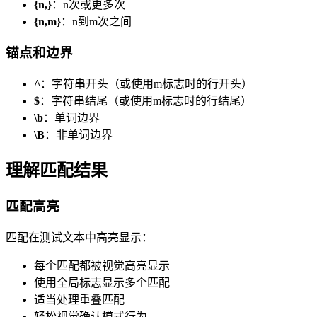
{n,}
：n次或更多次
{n,m}
：n到m次之间
锚点和边界
^
：字符串开头（或使用m标志时的行开头）
$
：字符串结尾（或使用m标志时的行结尾）
\b
：单词边界
\B
：非单词边界
理解匹配结果
匹配高亮
匹配在测试文本中高亮显示：
每个匹配都被视觉高亮显示
使用全局标志显示多个匹配
适当处理重叠匹配
轻松视觉确认模式行为