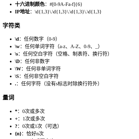
十六进制颜色
：#[0-9A-Fa-f]{6}
IP地址
：\d{1,3}\.\d{1,3}\.\d{1,3}\.\d{1,3}
字符类
\d
：任何数字（0-9）
\w
：任何单词字符（a-z、A-Z、0-9、_）
\s
：任何空白字符（空格、制表符、换行符）
\D
：任何非数字
\W
：任何非单词字符
\S
：任何非空白字符
.
：任何字符（没有s标志时除换行符外）
量词
*
：0次或多次
+
：1次或多次
?
：0次或1次（可选）
{n}
：恰好n次