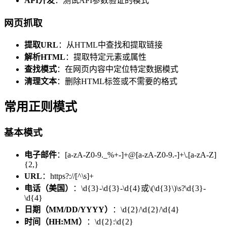
API开发
：测试API参数验证的模式
网页抓取
提取URL
：从HTML中查找和提取链接
解析HTML
：提取特定元素或属性
查找模式
：在网页内容中定位特定数据模式
清理文本
：删除HTML标签或不需要的格式
常用正则模式
基本模式
电子邮件
：[a-zA-Z0-9._%+-]+@[a-zA-Z0-9.-]+\.[a-zA-Z]
{2,}
URL
：https?://[^\s]+
电话（美国）
：\d{3}-\d{3}-\d{4}或\(\d{3}\)\s?\d{3}-
\d{4}
日期（MM/DD/YYYY）
：\d{2}/\d{2}/\d{4}
时间（HH:MM）
：\d{2}:\d{2}