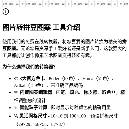
图片转拼豆图案 工具介绍
使用我们的免费在线转换器，将您喜爱的图片转换为精美的
拼
豆图案
。无论您是资深手工爱好者还是新手入门，这款强大的
工具都能让创作像素艺术图案变得轻松有趣。
为什么选择我们的转换器？
🎨
3大官方色卡
- Perler（67色）、Hama（55色）、
Artkal（159色），带准确产品编码
✏️
内置图案编辑器
- 画笔、填充、橡皮擦、取色器，精
细调整您的设计
📊
智能珠子计算
- 即时显示每种颜色的精确用量
🔍
灵活网格尺寸
- 10×10 到 100×100，预设拼板尺寸
（29×29、58×58、87×87）