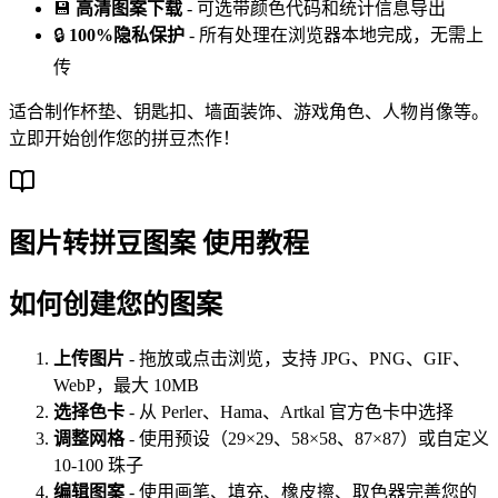
💾
高清图案下载
- 可选带颜色代码和统计信息导出
🔒
100%隐私保护
- 所有处理在浏览器本地完成，无需上
传
适合制作杯垫、钥匙扣、墙面装饰、游戏角色、人物肖像等。
立即开始创作您的拼豆杰作！
图片转拼豆图案 使用教程
如何创建您的图案
上传图片
- 拖放或点击浏览，支持 JPG、PNG、GIF、
WebP，最大 10MB
选择色卡
- 从 Perler、Hama、Artkal 官方色卡中选择
调整网格
- 使用预设（29×29、58×58、87×87）或自定义
10-100 珠子
编辑图案
- 使用画笔、填充、橡皮擦、取色器完善您的